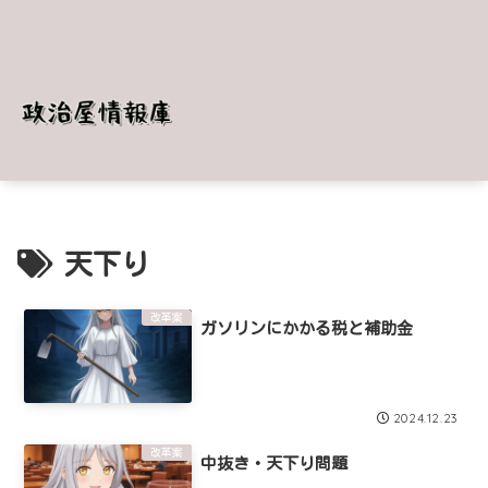
天下り
改革案
ガソリンにかかる税と補助金
2024.12.23
改革案
中抜き・天下り問題