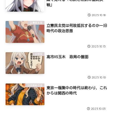
戦」
2025.10.18
立憲民主党
立憲民主党は何故抵抗するのかー旧
時代の政治思想
2025.10.15
公明党
高市VS玉木 政局の盤面
2025.10.10
日本維新の会
東京一極集中の時代は終わり、これ
からは関西の時代
2025.10.05