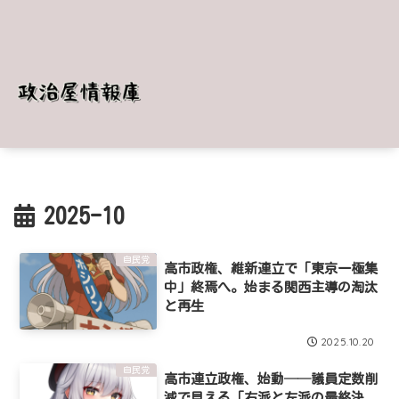
2025-10
自民党
高市政権、維新連立で「東京一極集
中」終焉へ。始まる関西主導の淘汰
と再生
2025.10.20
自民党
高市連立政権、始動──議員定数削
減で見える「右派と左派の最終決