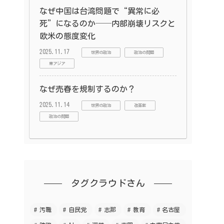
なぜ中国は台湾問題で“異常に必
死”になるのか──内部崩壊リスクと
欧米の態度変化
2025.11.17
世界の政治
政治の問題
東アジア
なぜ売春を規制するのか？
2025.11.14
世界の政治
改革案
政治の問題
タグクラウドさん
汚職
自民党
志那
教育
名古屋