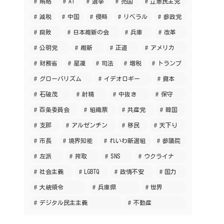
賄賂
AI
選挙
売国
立憲民主党
減税
中国
侵略
リベラル
参政党
腐敗
日本維新の会
兵庫
改革
公明党
維新
正道
アメリカ
財務省
星凜
司法
増税
トランプ
グローバリズム
イデオロギー
資本
石破茂
射精
中抜き
保守
百条委員会
組織票
共産党
韓国
支那
アルゼンチン
移民
天下り
市長
境界知能
れいわ新選組
参議院
左派
搾取
SNS
ウクライナ
社会主義
LGBTQ
政情不安
国力
大統領令
兵庫県
世界
デジタル民主主義
不動産