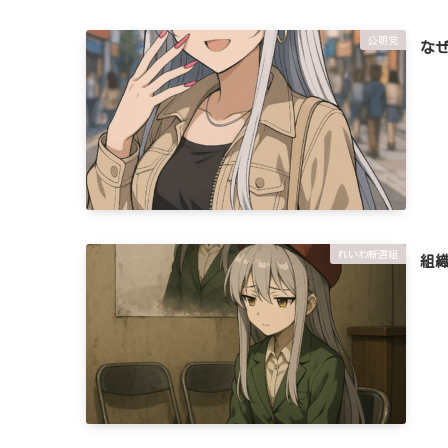
公明党
な
れいわ新選組
組