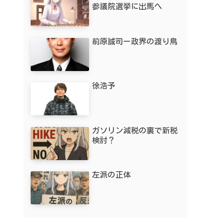
参議院選挙に出馬へ
前原誠司ー政界の渡り鳥
徐浩予
ガソリン減税の裏で新税
検討？
左派の正体