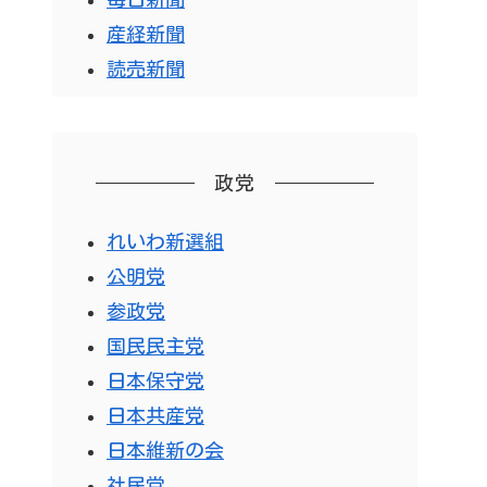
産経新聞
読売新聞
政党
れいわ新選組
公明党
参政党
国民民主党
日本保守党
日本共産党
日本維新の会
社民党