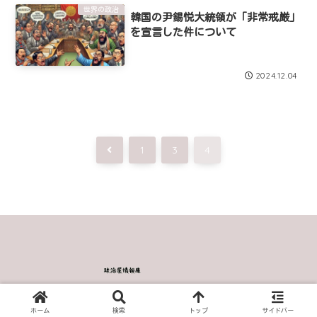
世界の政治
韓国の尹錫悦大統領が「非常戒厳」
を宣言した件について
2024.12.04
前
1
3
4
へ
© 2024 政治屋情報庫.
ホーム
検索
トップ
サイドバー