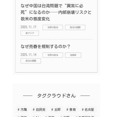
なぜ中国は台湾問題で“異常に必
死”になるのか──内部崩壊リスクと
欧米の態度変化
2025.11.17
世界の政治
政治の問題
東アジア
なぜ売春を規制するのか？
2025.11.14
世界の政治
改革案
政治の問題
タグクラウドさん
汚職
自民党
志那
教育
名古屋