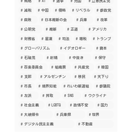
賄賂
AI
選挙
売国
立憲民主党
減税
中国
侵略
リベラル
参政党
腐敗
日本維新の会
兵庫
改革
公明党
維新
正道
アメリカ
財務省
星凜
司法
増税
トランプ
グローバリズム
イデオロギー
資本
石破茂
射精
中抜き
保守
百条委員会
組織票
共産党
韓国
支那
アルゼンチン
移民
天下り
市長
境界知能
れいわ新選組
参議院
左派
搾取
SNS
ウクライナ
社会主義
LGBTQ
政情不安
国力
大統領令
兵庫県
世界
デジタル民主主義
不動産