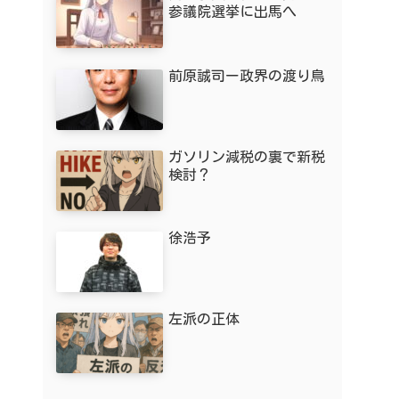
参議院選挙に出馬へ
前原誠司ー政界の渡り鳥
ガソリン減税の裏で新税
検討？
徐浩予
左派の正体