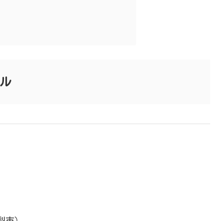
ル
梨市）