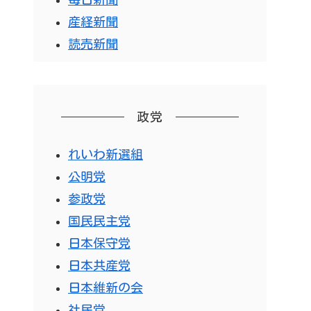
産経新聞
読売新聞
政党
れいわ新選組
公明党
参政党
国民民主党
日本保守党
日本共産党
日本維新の会
社民党