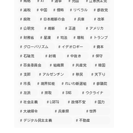
賄賂
AI
選挙
売国
立憲民主党
減税
中国
侵略
リベラル
参政党
腐敗
日本維新の会
兵庫
改革
公明党
維新
正道
アメリカ
財務省
星凜
司法
増税
トランプ
グローバリズム
イデオロギー
資本
石破茂
射精
中抜き
保守
百条委員会
組織票
共産党
韓国
支那
アルゼンチン
移民
天下り
市長
境界知能
れいわ新選組
参議院
左派
搾取
SNS
ウクライナ
社会主義
LGBTQ
政情不安
国力
大統領令
兵庫県
世界
デジタル民主主義
不動産