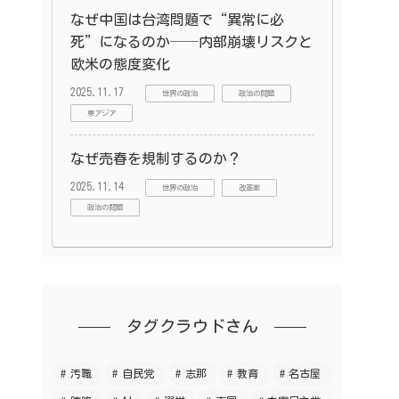
なぜ中国は台湾問題で“異常に必
死”になるのか──内部崩壊リスクと
欧米の態度変化
2025.11.17
世界の政治
政治の問題
東アジア
なぜ売春を規制するのか？
2025.11.14
世界の政治
改革案
政治の問題
タグクラウドさん
汚職
自民党
志那
教育
名古屋