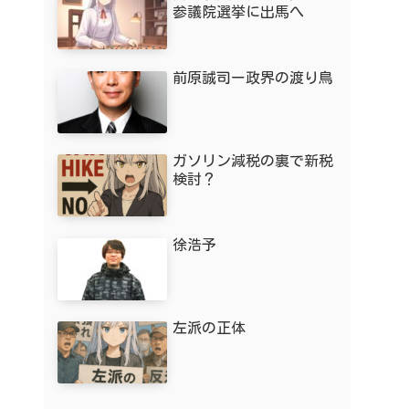
参議院選挙に出馬へ
前原誠司ー政界の渡り鳥
ガソリン減税の裏で新税
検討？
徐浩予
左派の正体