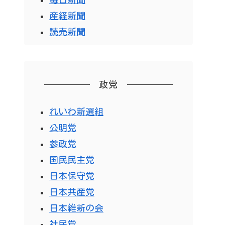
産経新聞
読売新聞
政党
れいわ新選組
公明党
参政党
国民民主党
日本保守党
日本共産党
日本維新の会
社民党