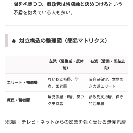
問を抱きつつ、参政党は陰謀論と決めつける
という
矛盾を抱えている人も多い。
🔥 対立構造の整理図（簡易マトリクス）
左派（反権威・反体
右派（愛国・国益志
制）
向）
れいわ支持層、学
旧自民保守、本物の
エリート・知識層
者、医師層
タカ派エリート
無党派層・B層、反ワ
参政党支持層、保守
庶民・若者層
ク支持者
的若年層
※B層：テレビ・ネットからの影響を強く受ける無党派層