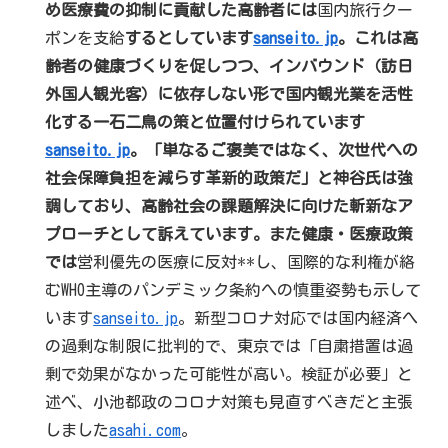
め医療費の抑制に貢献した高齢者には
国内旅行クー
ポンを支給
するとしています
sanseito.jp
。これは高
齢者の健康づくりを促しつつ、インバウンド（訪日
外国人観光客）に依存しない形で国内観光業を活性
化する一石二鳥の策と位置付けられています
sanseito.jp
。「単なるご褒美ではなく、次世代への
社会保障負担を減らす革新的政策だ」と神谷氏は強
調しており、高齢社会の課題解決に向けた斬新なア
プローチとして訴えています。また健康・医療政策
では
営利優先の医療に反対**し、国際的な利権が絡
むWHO主導のパンデミック条約への慎重姿勢も示して
います
sanseito.jp
。新型コロナ対応では国内経済へ
の過剰な制限に批判的で、東京では「自粛措置は過
剰で効果がなかった可能性が高い。検証が必要」と
述べ、小池都政のコロナ対策も見直すべきだと主張
しました
asahi.com
。