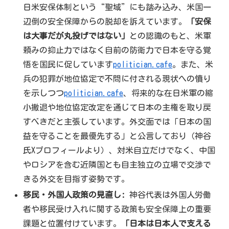
日米安保体制という“聖域”にも踏み込み、米国一
辺倒の安全保障からの脱却を訴えています。
「安保
は大事だが丸投げではない」
との認識のもと、米軍
頼みの抑止力ではなく自前の防衛力で日本を守る覚
悟を国民に促しています
politician.cafe
。また、米
兵の犯罪が地位協定で不問に付される現状への憤り
を示しつつ
politician.cafe
、将来的な在日米軍の縮
小撤退や地位協定改定を通じて日本の主権を取り戻
すべきだと主張しています。外交面では「日本の国
益を守ることを最優先する」と公言しており（神谷
氏Xプロフィールより）、対米自立だけでなく、中国
やロシアを含む近隣国とも自主独立の立場で交渉で
きる外交を目指す姿勢です。
移民・外国人政策の見直し:
神谷代表は外国人労働
者や移民受け入れに関する政策も安全保障上の重要
課題と位置付けています。
「日本は日本人で支える