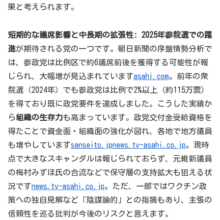
果と考えられます。
短期的な議席影響と中長期の拡張性:
2025年参院選での躍
進
が期待される党の一つです。朝日新聞の序盤情勢分析で
は、参政党は比例区で約6議席前後を獲得する可能性が報
じられ、大幅増が見込まれています
asahi.com
。前年の衆
院選（2024年）でも参政党は比例で2%以上（約115万票）
を得ており既に政党要件を達成しました。こうした実績か
ら
組織の生存力
も高まっています。政党交付金受給資格を
得たことで資金面・組織面の強化が図れ、各地で地方議員
も増やしています
sanseito.jp
news.tv-asahi.co.jp
。現時
点で大きなスキャンダルは報じられておらず、元維新議員
の梅村みずほ氏の合流などで保守層の支持拡大も狙える状
況です
news.tv-asahi.co.jp
。ただ、一部ではワクチン政
策への独自見解など「陰謀論的」との指摘もあり、主張の
信頼性を巡る批判が今後のリスクと言えます。