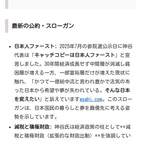
最新の公約・スローガン
日本人ファースト:
2025年7月の参院選公示日に神谷
代表は「
キャッチコピーは日本人ファースト
」と宣
言しました。30年間経済成長せず中間層が消滅し貧
困層が増える一方、一部富裕層だけが増えた現状に
触れ、「かつて一億総中流と言われ豊かで活気のあ
った日本から希望や夢が失われている。
そんな日本
を変えたい
」と訴えています
asahi.com
。このスロー
ガンは、日本国民の暮らしと夢を最優先に考える姿
勢を示しています。
減税と積極財政:
神谷氏は経済政策の柱として**減
税と積極財政（拡張的な財政出動）**を強調してい