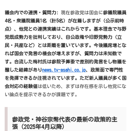
議会内での連携・質問力:
現在参政党は国会に
参議院議員
4名・衆議院議員1名（計5名）が在籍しますが（公示前時
点）、他党との連携実績はこれからです。基本理念で与野
党既成勢力を批判しており、自公政権や旧野党勢力（立
民・共産など）とは距離を置いています。今後議席増とな
れば国会で発言の機会が増えますが、質問力は未知数で
す。合流した梅村氏は参院予算委で差別的発言をし物議を
醸した経緯があり
news.tv-asahi.co.jp
、政策面で専門性
を発揮できるか注視されています。ただ新人議員が多く国
会対応の経験値
は低いため、まずは存在感を示し他党にな
い論点を提示できるかが課題です。
参政党・神谷宗幣代表の最新の政策的主
張（2025年4月以降）