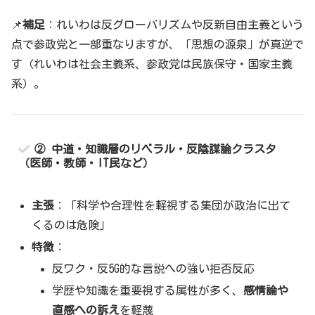
📌
補足
：れいわは反グローバリズムや反新自由主義という
点で参政党と一部重なりますが、「思想の源泉」が真逆で
す（れいわは社会主義系、参政党は民族保守・国家主義
系）。
② 中道・知識層のリベラル・反陰謀論クラスタ
（医師・教師・IT民など）
主張
：「科学や合理性を軽視する集団が政治に出て
くるのは危険」
特徴
：
反ワク・反5G的な言説への強い拒否反応
学歴や知識を重要視する属性が多く、
感情論や
直感への訴え
を軽蔑