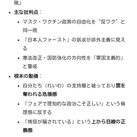
険」
主な批判点
：
マスク・ワクチン政策の自由化を“反ワク”と
同一視
「日本人ファースト」の訴求が排外主義に見え
る
憲法改正・国防強化の方向性を「軍国主義的」
と警戒
根本の動機
：
自分たち（れいわ）の支持層と被っており
票を
奪われる危機感
「フェアで理知的な政治こそ正しい」という倫
理感に反する
「情弱が騙されている」という
上から目線の正
義感