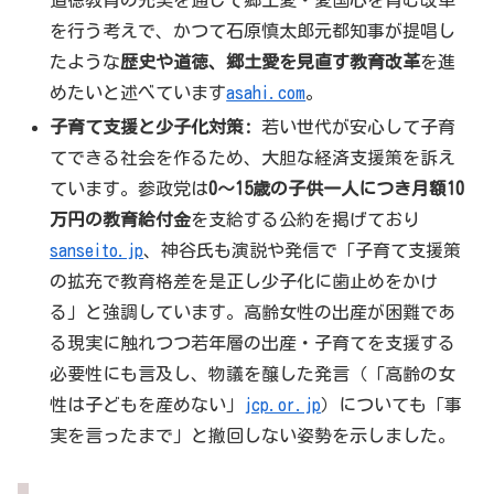
道徳教育の充実を通じて郷土愛・愛国心を育む改革
を行う考えで、かつて石原慎太郎元都知事が提唱し
たような
歴史や道徳、郷土愛を見直す教育改革
を進
めたいと述べています
asahi.com
。
子育て支援と少子化対策:
若い世代が安心して子育
てできる社会を作るため、大胆な経済支援策を訴え
ています。参政党は
0～15歳の子供一人につき月額10
万円の教育給付金
を支給する公約を掲げており
sanseito.jp
、神谷氏も演説や発信で「子育て支援策
の拡充で教育格差を是正し少子化に歯止めをかけ
る」と強調しています。高齢女性の出産が困難であ
る現実に触れつつ若年層の出産・子育てを支援する
必要性にも言及し、物議を醸した発言（「高齢の女
性は子どもを産めない」
jcp.or.jp
）についても「事
実を言ったまで」と撤回しない姿勢を示しました。