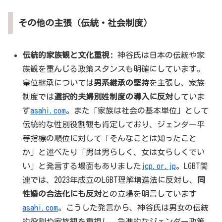
その他の主張（伝統・社会制度）
伝統的家族観と文化重視:
神谷氏は日本の伝統や家
族観を重んじる政策スタンスも明確にしています。
皇位継承については
男系継承の堅持
を主張し、家族
制度では
選択的夫婦別姓制度の導入に反対
していま
す
asahi.com
。また「家族は社会の基本単位」として
伝統的な性別役割観も肯定しており、ジェンダー平
等指標の順位に対して「そんなことは知ったこと
か」と述べたり「男は男らしく、女は女らしくでい
い」と発言する場面もありました
jcp.or.jp
。LGBT関
連では、2023年成立のLGBT理解増進法に反対し、
同
性婚の合法化にも反対
との立場を明言しています
asahi.com
。こうした発言から、神谷氏は男女の伝統
的役割や家族観を重視し、急進的なジェンダー政策