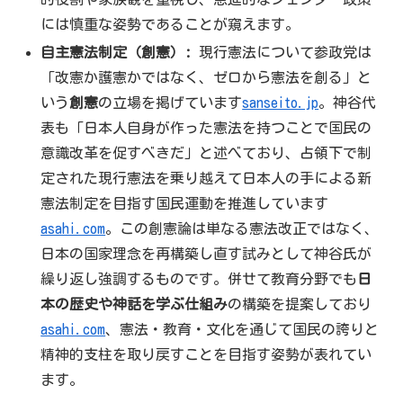
には慎重な姿勢であることが窺えます。
自主憲法制定（創憲）:
現行憲法について参政党は
「改憲か護憲かではなく、ゼロから憲法を創る」と
いう
創憲
の立場を掲げています
sanseito.jp
。神谷代
表も「日本人自身が作った憲法を持つことで国民の
意識改革を促すべきだ」と述べており、占領下で制
定された現行憲法を乗り越えて日本人の手による新
憲法制定を目指す国民運動を推進しています
asahi.com
。この創憲論は単なる憲法改正ではなく、
日本の国家理念を再構築し直す試みとして神谷氏が
繰り返し強調するものです。併せて教育分野でも
日
本の歴史や神話を学ぶ仕組み
の構築を提案しており
asahi.com
、憲法・教育・文化を通じて国民の誇りと
精神的支柱を取り戻すことを目指す姿勢が表れてい
ます。