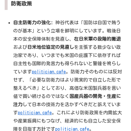
防衛政策
自主防衛力の強化:
神谷代表は「国防は自国で賄う
のが基本」という立場を鮮明にしています。戦後日
本の安全保障体制を見直し、
在日米軍の段階的撤退
および
日米地位協定の見直し
を主張する数少ない政
治家であり、いつまでも米国の庇護下に依存すれば
自主性も国際的発言力も得られないと警鐘を鳴らし
ています
politician.cafe
。防衛力そのものには反対
せず、「必要な防衛力はより現実的で自立した形で
整えるべき」としており、高価な米国製兵器を言い
値で買い続けるのではなく
国産兵器の開発・生産に
注力
して日本の技術力を活かすべきだと訴えていま
す
politician.cafe
。これにより防衛政策を内需拡大
や産業振興にもつなげ、経済的にも自立した安全保
障を目指す方針です
politician.cafe
。