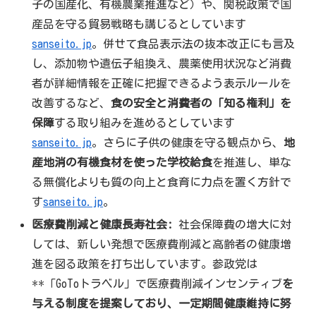
子の国産化、有機農業推進など）や、関税政策で国
産品を守る貿易戦略も講じるとしています
sanseito.jp
。併せて食品表示法の抜本改正にも言及
し、添加物や遺伝子組換え、農薬使用状況など消費
者が詳細情報を正確に把握できるよう表示ルールを
改善するなど、
食の安全と消費者の「知る権利」を
保障
する取り組みを進めるとしています
sanseito.jp
。さらに子供の健康を守る観点から、
地
産地消の有機食材を使った学校給食
を推進し、単な
る無償化よりも質の向上と食育に力点を置く方針で
す
sanseito.jp
。
医療費削減と健康長寿社会:
社会保障費の増大に対
しては、新しい発想で医療費削減と高齢者の健康増
進を図る政策を打ち出しています。参政党は
**「GoToトラベル」で医療費削減インセンティブ
を
与える制度を提案しており、一定期間健康維持に努