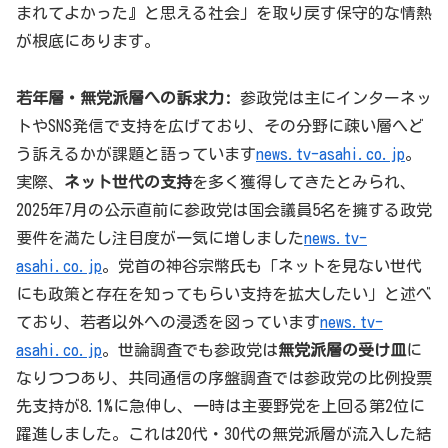
まれてよかった』と思える社会」を取り戻す保守的な情熱
が根底にあります。
若年層・無党派層への訴求力:
参政党は主にインターネッ
トやSNS発信で支持を広げており、その分野に疎い層へど
う訴えるかが課題と語っています
news.tv-asahi.co.jp
。
実際、
ネット世代の支持
を多く獲得してきたとみられ、
2025年7月の公示直前に参政党は国会議員5名を擁する政党
要件を満たし注目度が一気に増しました
news.tv-
asahi.co.jp
。党首の神谷宗幣氏も「ネットを見ない世代
にも政策と存在を知ってもらい支持を拡大したい」と述べ
ており、若者以外への浸透を図っています
news.tv-
asahi.co.jp
。世論調査でも参政党は
無党派層の受け皿
に
なりつつあり、共同通信の序盤調査では参政党の比例投票
先支持が8.1%に急伸し、一時は主要野党を上回る第2位に
躍進しました。これは20代・30代の無党派層が流入した結