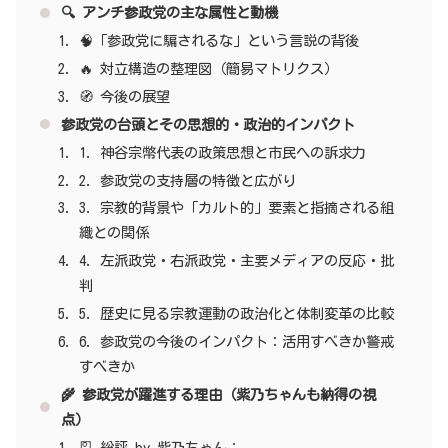
🔍 アンチ参政党の主な属性と動機
🧠「参政党に騙されるな」という言説の背後
🔥 対立構造の整理図（簡易マトリクス）
🧭 今後の展望
参政党の台頭とその思想的・政治的インパクト
1. 神谷宗幣代表の政策思想と市民への訴求力
2. 参政党の支持層の特徴と広がり
3. 宗教的背景や「カルト的」要素と指摘される組
織との関係
4. 左派政党・右派政党・主要メディアの反応・批
判
5. 歴史に見る宗教運動の政治化と体制変革の比較
6. 参政党の今後のインパクト：活用すべきか警戒
すべきか
🌾 参政党が躍進する理由（紫乃ちゃんも納得の視
点）
🎴 総評 by 紫乃ちゃん：