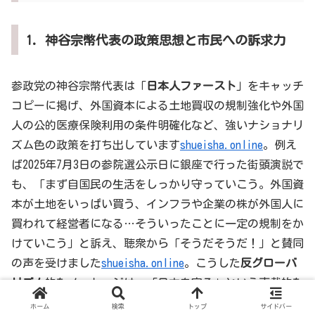
1. 神谷宗幣代表の政策思想と市民への訴求力
参政党の神谷宗幣代表は「
日本人ファースト
」をキャッチ
コピーに掲げ、外国資本による土地買収の規制強化や外国
人の公的医療保険利用の条件明確化など、強いナショナリ
ズム色の政策を打ち出しています
shueisha.online
。例え
ば2025年7月3日の参院選公示日に銀座で行った街頭演説で
も、「まず自国民の生活をしっかり守っていこう。外国資
本が土地をいっぱい買う、インフラや企業の株が外国人に
買われて経営者になる…そういったことに一定の規制をか
けていこう」と訴え、聴衆から「そうだそうだ！」と賛同
の声を受けました
shueisha.online
。こうした
反グローバ
リズム
的なメッセージは、「日本を守る」という直截的な
訴求力で現状への不安や不満を抱える層の心を掴んでいま
ホーム
検索
トップ
サイドバー