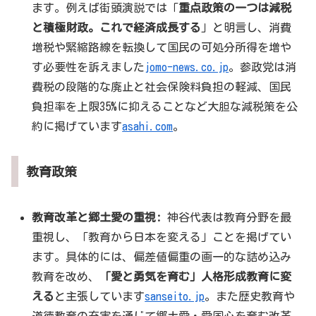
ます。例えば街頭演説では「
重点政策の一つは減税
と積極財政。これで経済成長する
」と明言し、消費
増税や緊縮路線を転換して国民の可処分所得を増や
す必要性を訴えました
jomo-news.co.jp
。参政党は消
費税の段階的な廃止と社会保険料負担の軽減、国民
負担率を上限35%に抑えることなど大胆な減税策を公
約に掲げています
asahi.com
。
教育政策
教育改革と郷土愛の重視:
神谷代表は教育分野を最
重視し、「教育から日本を変える」ことを掲げてい
ます。具体的には、偏差値偏重の画一的な詰め込み
教育を改め、
「愛と勇気を育む」人格形成教育に変
える
と主張しています
sanseito.jp
。また歴史教育や