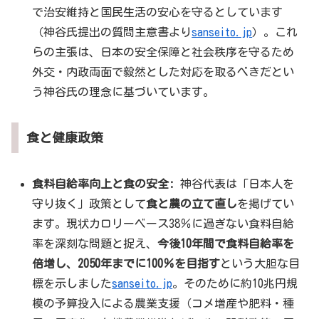
で治安維持と国民生活の安心を守るとしています
（神谷氏提出の質問主意書より
sanseito.jp
）。これ
らの主張は、日本の安全保障と社会秩序を守るため
外交・内政両面で毅然とした対応を取るべきだとい
う神谷氏の理念に基づいています。
食と健康政策
食料自給率向上と食の安全:
神谷代表は「日本人を
守り抜く」政策として
食と農の立て直し
を掲げてい
ます。現状カロリーベース38％に過ぎない食料自給
率を深刻な問題と捉え、
今後10年間で食料自給率を
倍増し、2050年までに100％を目指す
という大胆な目
標を示しました
sanseito.jp
。そのために約10兆円規
模の予算投入による農業支援（コメ増産や肥料・種