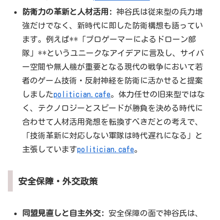
防衛力の革新と人材活用:
神谷氏は従来型の兵力増
強だけでなく、新時代に即した防衛構想も語ってい
ます。例えば**「プロゲーマーによるドローン部
隊」**というユニークなアイデアに言及し、サイバ
ー空間や無人機が重要となる現代の戦争において若
者のゲーム技術・反射神経を防衛に活かせると提案
しました
politician.cafe
。体力任せの旧来型ではな
く、テクノロジーとスピードが勝負を決める時代に
合わせて人材活用発想を転換すべきだとの考えで、
「技術革新に対応しない軍隊は時代遅れになる」と
主張しています
politician.cafe
。
安全保障・外交政策
同盟見直しと自主外交:
安全保障の面で神谷氏は、