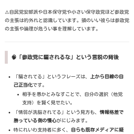
⚠️自民党安部派や日本保守党や小さい保守政党ほど参政党
の主張は的外れと認識しています。頭のいい彼らは参政党
の主張や論理が危うい事を理解しています。
🧠「参政党に騙されるな」という言説の背後
「騙されてる」というフレーズは、
上から目線の自
己正当化
です。
相手を愚かとみなすことで、自分の選択（他党
支持）を賢く見せたい。
「情弱が洗脳されてる」という見方も、
情報格差で
勝っている側の慢心
がにじみます。
特にれいわ支持者に多く、
自らも既存メディアに疑