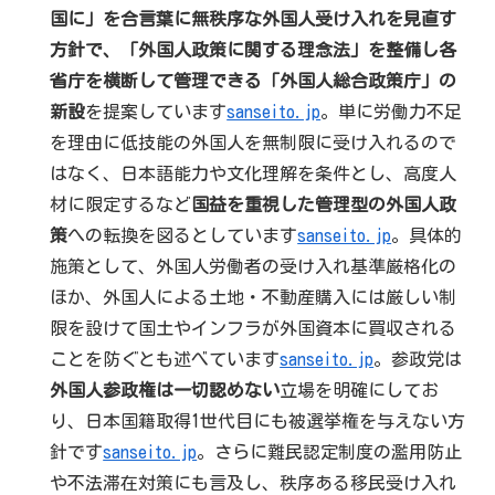
国に」を合言葉に無秩序な外国人受け入れを見直す
方針で、「外国人政策に関する理念法」を整備し各
省庁を横断して管理できる「外国人総合政策庁」の
新設
を提案しています
sanseito.jp
。単に労働力不足
を理由に低技能の外国人を無制限に受け入れるので
はなく、日本語能力や文化理解を条件とし、高度人
材に限定するなど
国益を重視した管理型の外国人政
策
への転換を図るとしています
sanseito.jp
。具体的
施策として、外国人労働者の受け入れ基準厳格化の
ほか、外国人による土地・不動産購入には厳しい制
限を設けて国土やインフラが外国資本に買収される
ことを防ぐとも述べています
sanseito.jp
。参政党は
外国人参政権は一切認めない
立場を明確にしてお
り、日本国籍取得1世代目にも被選挙権を与えない方
針です
sanseito.jp
。さらに難民認定制度の濫用防止
や不法滞在対策にも言及し、秩序ある移民受け入れ