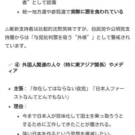
者”として認識
統一地方選や参院選で
実際に票を食われている
⚠️維新支持者は比較的沈黙気味ですが、自民党や公明党支
持層からは「与党批判票を吸う“外様”」として警戒され
ています。
④ 外国人関連の人々（特に東アジア関係）やメデ
ィア
主張
：「存在してはならない政党」「日本人ファー
ストなんてとんでもない」
理由
：
今まで日本人が弱体化して国土を乗っ取ろうと
するために工作してきたことが覆される。
強い日本を作るという思想を撲滅したい。