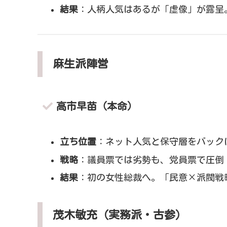
結果
：人柄人気はあるが「虚像」が露呈
麻生派陣営
高市早苗（本命）
立ち位置
：ネット人気と保守層をバック
戦略
：議員票では劣勢も、党員票で圧倒
結果
：初の女性総裁へ。「民意×派閥戦
茂木敏充（実務派・古参）