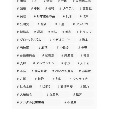
賄賂
AI
選挙
売国
立憲民主党
減税
中国
侵略
リベラル
参政党
腐敗
日本維新の会
兵庫
改革
公明党
維新
正道
アメリカ
財務省
星凜
司法
増税
トランプ
グローバリズム
イデオロギー
資本
石破茂
射精
中抜き
保守
百条委員会
組織票
共産党
韓国
支那
アルゼンチン
移民
天下り
市長
境界知能
れいわ新選組
参議院
左派
搾取
SNS
ウクライナ
社会主義
LGBTQ
政情不安
国力
大統領令
兵庫県
世界
デジタル民主主義
不動産