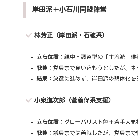
岸田派＋小石川同盟陣営
林芳正（岸田派・石破系）
立ち位置
：親中・調整型の「主流派」候
戦略
：党員票で食い込もうとしたが、ネ
結果
：決選に進めず、岸田派の弱体化を
小泉進次郎（菅義偉系支援）
立ち位置
：グローバリスト色＋若手人気
戦略
：議員票では善戦したが、党員票で