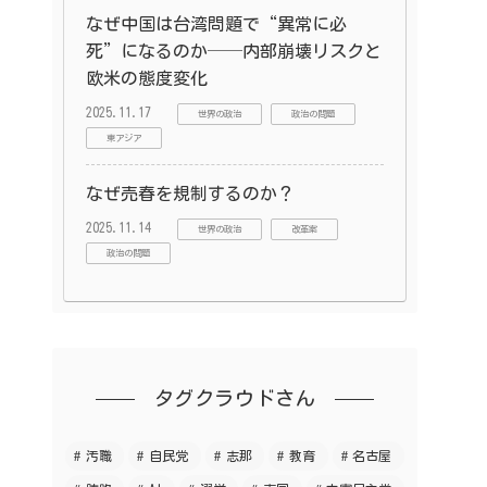
なぜ中国は台湾問題で“異常に必
死”になるのか──内部崩壊リスクと
欧米の態度変化
2025.11.17
世界の政治
政治の問題
東アジア
なぜ売春を規制するのか？
2025.11.14
世界の政治
改革案
政治の問題
タグクラウドさん
汚職
自民党
志那
教育
名古屋