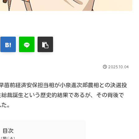
2025.10.04
市早苗前経済安保担当相が小泉進次郎農相との決選投
性総裁誕生という歴史的結果であるが、その背後で
れた。
目次