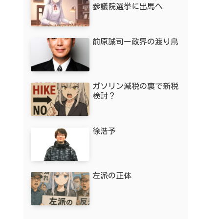
参議院選挙に出馬へ
前原誠司ー政界の渡り鳥
ガソリン減税の裏で新税
検討？
徐浩予
左派の正体