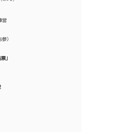
陣営
古参）
員票」
壁