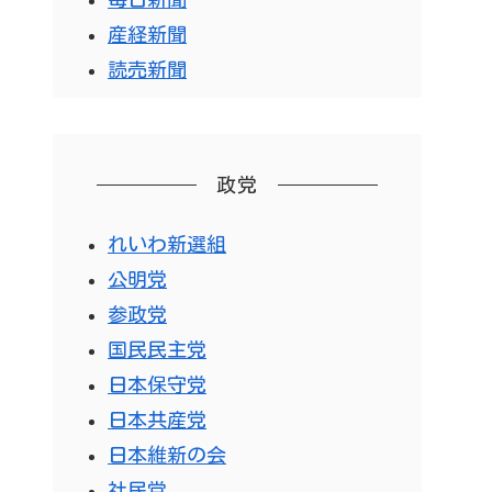
産経新聞
読売新聞
政党
れいわ新選組
公明党
参政党
国民民主党
日本保守党
日本共産党
日本維新の会
社民党