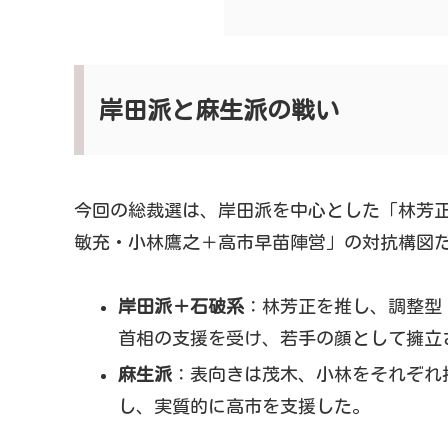
岸田派と麻生派の戦い
今回の総裁選は、岸田派を中心とした「林芳
敏充・小林鷹之＋高市早苗陣営」の対抗構図
岸田派＋石破系
：林芳正を推し、調整型
首相の支援を受け、若手の顔として擁立
麻生派
：表向きは茂木、小林をそれぞれ
し、実質的に高市を支援した。