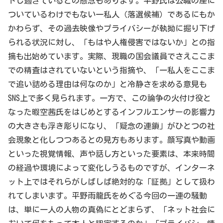
トし過ぎているとの懸念もあります。平野氏は公職の座に
ついているわけでもない一私人（落選候補）であるにもか
かわらず、その過去映像やプライバシーが執拗に掘り下げ
られる状況に対し、「もはや人権侵害ではないか」との指
摘も出始めています。実際、現職の国会議員でさえここま
での精査はされていないという指摘や、「一私人をここま
で追い詰める理由は何なのか」と冷静さを求める意見も
SNS上で多く見られます。一方で、この論争の火付け役と
なった暇空茜氏をはじめとするインフルエンサーの影響力
の大きさも浮き彫りになり、「疑念の連鎖」がひとつの社
会現象と化しつつあるとの見方もあります。顔写真や動画
といった視覚情報、声や話し方といった要素は、本来時間
の経過や環境によって変化しうるものですが、インターネ
ット上ではそれらがしばしば絶対的な「証拠」として扱わ
れてしまいます。平野雨龍氏をめぐる今回の一連の騒動
は、単に一人の人物の真偽にとどまらず、「ネット社会に