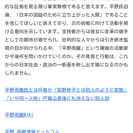
的な証拠を見る限り事実無根であると言えます。平野氏自
身、「日本の国益のために立ち上がった人間」であること
を信じてほしいと訴えており、次の挑戦に向けて活動を続
ける意向を示しています。支持者からは彼女に改革の旗手
としての期待が寄せられ、批判的な人々からは引き続き監
視の目が向けられる中、「平野雨龍」という異端の活動家
が今後何を問いかけていくのか。その発言と行動は、これ
からの日本社会・政治の一断面を映し出す鏡になるのかも
しれません。
平野雨龍氏とは何者か「荻野鈴子とは別人のように変貌」
「いや同一人物」戸籍公表後にも消えない別人説
平野雨龍WIKI
平野 雨龍選挙ドットコム