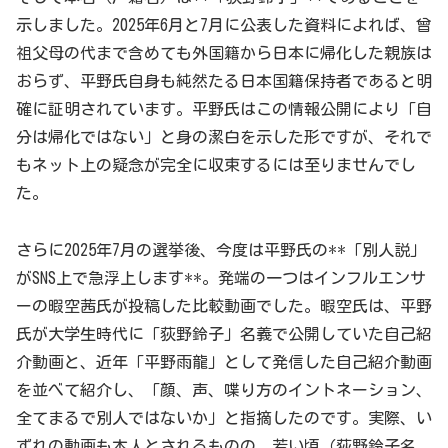
示しました。2025年6月と7月に公表した資料によれば、曾
祖父母の代まで含めても外国籍から日本に帰化した親族は
おらず、平野氏自身も純然たる日本国籍保持者であると明
確に証明されています。平野氏はこの情報公開により「自
分は帰化ではない」と身の潔白を示した形ですが、それで
もネット上の疑念が完全に収束するには至りませんでし
た。
さらに2025年7月の選挙後、今度は平野氏の**「別人説」
がSNS上で急浮上します**。発端の一つはインフルエンサ
ーの暇空茜氏が投稿した比較動画でした。暇空氏は、平野
氏が大学生時代に「荻野鈴子」名義で公開していた自己紹
介動画と、近年「平野雨龍」として発信した自己紹介動画
を並べて紹介し、「顔、声、喋り方のイントネーション、
全てまるで別人ではないか」と指摘したのです。実際、い
ずれの動画も本人とされるものの、若い頃（荻野鈴子名