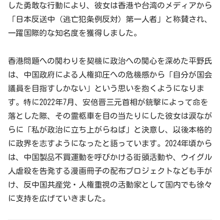
した勇敢な行動により、彼女は香港や台湾のメディアから
「日本反送中（逃亡犯条例反対）第一人者」と称賛され、
一躍国際的な知名度を獲得しました。
香港問題への関わりを契機に政治への関心を深めた平野氏
は、中国政府による人権抑圧への危機感から「自分が国会
議員を目指すしかない」という思いを抱くようになりま
す。特に2022年7月、安倍晋三元首相が銃撃によって命を
落とした際、その霊柩車を目の当たりにした彼女は涙なが
らに「私が政治に立ち上がらねば」と決意し、以後本格的
に政界を志すようになったと語っています。2024年頃から
は、中国製品不買運動を呼びかける街頭活動や、ウイグル
人虐殺を告発する漫画冊子の配布プロジェクトなども手が
け、反中国共産党・人権重視の活動家として国内でも徐々
に支持を広げていきました。