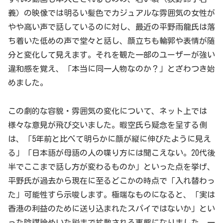
義）の映像では明るい髪色でカジュアルな雰囲気の女性が
やや高い声で話しているのに対し、最近の平野雨龍氏は落
ち着いた低めの声で堂々と話し、顔立ちも輪郭や表情が随
分と変化して見えます。それを観た一部のユーザーが強い
違和感を覚え、「本当に同一人物なのか？」とざわつき始
めました。
この劇的な容貌・雰囲気の変化について、ネット上では
様々な意見が飛び交いました。暇空氏ら疑念を呈する側
は、「5年前と比べて明らかに顔が縦に伸びたように見え
る」「日本語が母語の人の喋り方には聞こえない。20代後
半でここまで話し方が変わるものか」といった点を挙げ、
平野氏が過去から現在に至るどこかの時点で「入れ替わっ
た」可能性すら示唆します。極端なものになると、「実は
香港の利益のために送り込まれたスパイではないか」とい
った陰謀論めいた説まで拡散される事態になりました。一