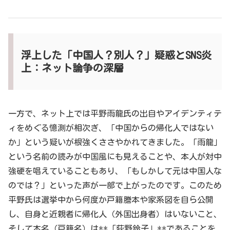
浮上した「中国人？別人？」疑惑とSNS炎
上：ネット論争の深層
一方で、ネット上では平野雨龍氏の出自やアイデンティテ
ィをめぐる憶測が相次ぎ、「中国からの帰化人ではない
か」という疑いが根強くささやかれてきました。「雨龍」
という名前の読みが中国風にも見えることや、本人が対中
強硬を唱えていることもあり、「もしかして元は中国人な
のでは？」といった声が一部で上がったのです。このため
平野氏は選挙中から何度か戸籍謄本や家系図を自ら公開
し、自身と近親者に帰化人（外国出身者）はいないこと、
そして本名（戸籍名）は**「荻野鈴子」**であることを