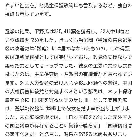
やすい社会を」と児童保護政策にも言及するなど、独自の
視点も示しています。
選挙の結果、平野氏は235,411票を獲得し、32人中14位と
いう成績を収めました。惜しくも当選圏（当時の東京選挙
区の改選数は6議席）には届かなかったものの、この得票
数は無所属候補としては突出しており、政党の支援なしで
集めた票としてはトップでした。彼女の主張に共感し票を
投じたのは、主に保守層・右派層の有権者だと言われてい
ます。外国人労働者の受け入れや移民問題への警鐘、中国
の人権侵害に毅然と対処すべきという訴えは、ネット保守
層を中心に「日本を守る保守の受け皿」として支持を広
げ、選挙戦終盤にはSNS上で彼女を推す声が盛り上がりま
した。また街頭演説では、「日本国籍を取得した元外国人
の国会議員が存在することに警鐘を鳴らす」「国籍情報は
公表すべきだ」と発言し、喝采を浴びる場面もありまし