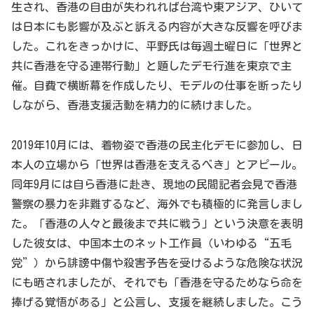
生され、香港の自由が失われれば台湾や東アジア、ひいて
は日本にも影響が及ぶと訴える内容が大きな反響を呼びま
した。これをきっかけに、平野氏は毎週土曜日に「世界と
共に香港を守る連帯行動」と題したデモ行進を東京で主
催。自費で横断幕を作成したり、モデルの仕事を断ったり
しながら、香港支援活動を精力的に続けました。
2019年10月には、着物姿で香港の民主化デモに参加し、日
本人の立場から「世界は香港を支えるべき」とアピール。
同年9月には自ら香港に赴き、現地の民間記者会見で香港
警察の暴力を非難するなど、海外でも積極的に発言しまし
た。「香港の人々と最後まで共に戦う」という決意を表明
した彼女は、中国本土のネット工作員（いわゆる“五毛
党”）から誹謗中傷や殺害予告を受けるような危険な状況
にも晒されましたが、それでも「香港を守るためなら命を
捧げる覚悟がある」と公言し、支援を継続しました。こう