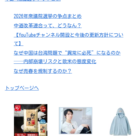
2026年衆議院選挙の争点まとめ
中道改革連合って、どうなん？
【YouTubeチャンネル開設と今後の更新方針につい
て】
なぜ中国は台湾問題で“異常に必死”になるのか
──内部崩壊リスクと欧米の態度変化
なぜ売春を規制するのか？
トップページへ