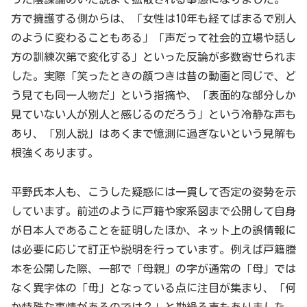
方で擁護する側からは、「女性は10年も経てばまるで別人
のように変わることもある」「声だって社会的立場や話し
方の訓練次第で変化する」といった反論が多数寄せられま
した。実際「笑ったときの顔つきは昔の動画と同じで、ど
う見ても同一人物だ」という指摘や、「表面的な部分しか
見ていない人が別人と感じるのだろう」という冷静な声も
あり、「別人説」はあくまで憶測に過ぎないという見解も
根強くあります。
平野氏本人も、こうした疑惑には一貫して否定の姿勢を示
しています。前述のように戸籍や家系図まで公開して自身
が日本人であることを証明したほか、ネット上の誤情報に
は必要に応じて訂正や説明を行っています。例えば戸籍謄
本を公開した際、一部で「母親」の字が通常の「母」では
なく異字体の「毋」となっている点に注目が集まり、「何
か特殊な事情があるのでは？」と勘繰る声もありました。