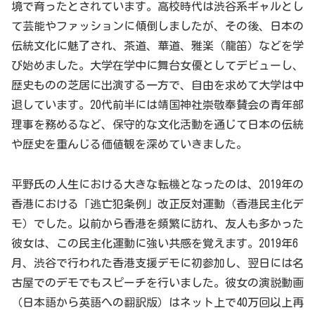
境で育ったとされています。高校時代は渋谷系ギャルとし
て芸能やファッションに傾倒しましたが、その後、日本の
伝統文化に魅了され、茶道、華道、雅楽（龍笛）などを学
び始めました。大学在学中に舞台女優としてデビューし、
歴史ものの芝居に出演する一方で、自由を求めて大学は中
退しています。20代前半には靖国神社崇敬奉賛会の青年部
理事を務めるなど、保守的な文化活動を通じて日本の伝統
や歴史を重んじる価値観を深めていきました。
平野氏の人生における大きな転機となったのは、2019年の
香港における「逃亡犯条例」改正反対運動（香港民主化デ
モ）でした。以前から香港を頻繁に訪れ、友人も多かった
彼女は、この民主化運動に強い共感を覚えます。2019年6
月、渋谷で行われた香港支援デモに初参加し、翌日には名
古屋でのデモでもスピーチを行いました。彼女の演説動画
（日本語から英語への翻訳版）はネット上で40万回以上再