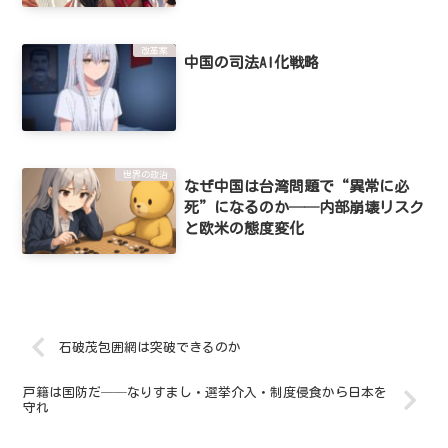
改革案
中国の司法AI化戦略
世界の政治
なぜ中国は台湾問題で“異常に必
死”になるのか──内部崩壊リスク
と欧米の態度変化
石破茂包囲網は突破できるのか
戸籍は国防だ──なりすまし・選挙介入・制度侵食から日本を
守れ