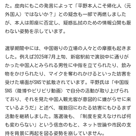
た。皮肉にもこの発言によって「平野本人こそ帰化人（元
外国人）ではないか？」との疑念も一部で再燃しました
が、本人は即座に否定し、疑惑払拭のための情報公開も厭
わない姿勢を示しています。
選挙期間中には、中国寄りの立場の人々との摩擦も起きま
した。例えば2025年7月上旬、新宿駅前で演説中に通りが
かった中国人とみられる男性に中指を立てられたり、飲み
物をかけられたり、マイクを奪われかけるといった妨害を
受けた場面がSNSで拡散されています。平野氏は「中国版
SNS（微博やビリビリ動画）で自分の活動が取り上げられ
ており、それを見た中国人観光客が意図的に嫌がらせに来
ているようだ」と述べ、複数回にわたる妨害にもひるまず
活動を継続しました。落選後も、「制度を変えなければ何
も変わらない」という信念のもと、ネット世論や市民の支
持を背景に再起を図る姿勢を崩していません。