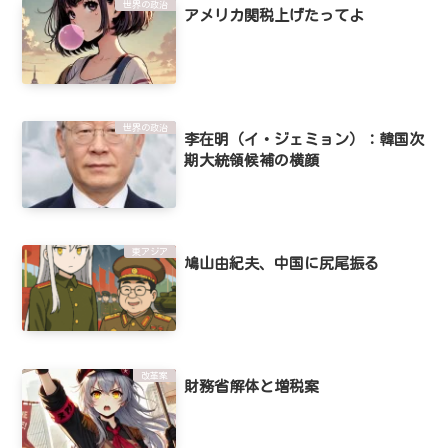
世界の政治
アメリカ関税上げたってよ
世界の政治
李在明（イ・ジェミョン）：韓国次
期大統領候補の横顔
東アジア
鳩山由紀夫、中国に尻尾振る
改革案
財務省解体と増税案